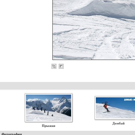
Домбай
Прыжки
Фотография