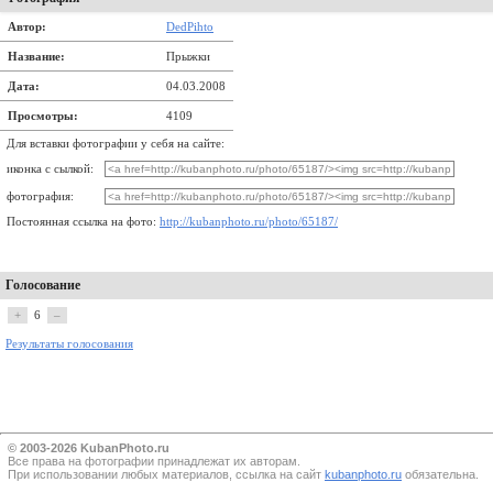
Автор:
DedPihto
Название:
Прыжки
Дата:
04.03.2008
Просмотры:
4109
Для вставки фотографии у себя на сайте:
иконка с сылкой:
фотография:
Постоянная ссылка на фото:
http://kubanphoto.ru/photo/65187/
Голосование
+
6
–
Результаты голосования
© 2003-2026 KubanPhoto.ru
Все прaва на фотографии принадлежат их авторам.
При использовании любых материалов, ссылка на сайт
kubanphoto.ru
обязательна.