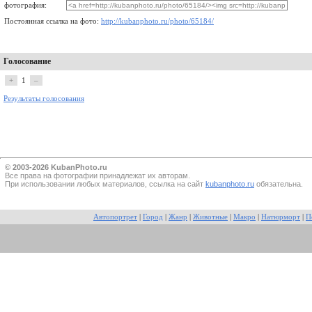
фотография:
Постоянная ссылка на фото:
http://kubanphoto.ru/photo/65184/
Голосование
+
1
–
Результаты голосования
© 2003-2026 KubanPhoto.ru
Все прaва на фотографии принадлежат их авторам.
При использовании любых материалов, ссылка на сайт
kubanphoto.ru
обязательна.
Автопортрет
|
Город
|
Жанр
|
Животные
|
Макро
|
Натюрморт
|
П