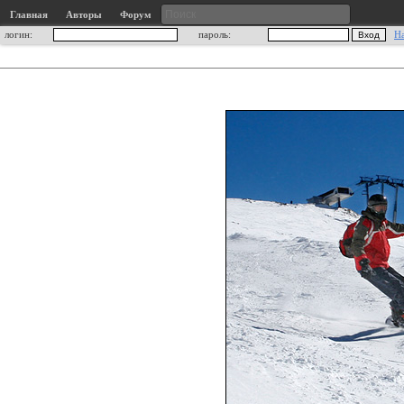
Главная
Авторы
Форум
логин:
пароль:
Н