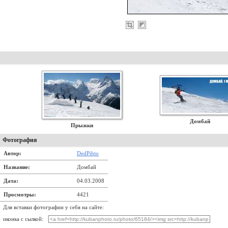
Домбай
Прыжки
Фотография
Автор:
DedPihto
Название:
Домбай
Дата:
04.03.2008
Просмотры:
4421
Для вставки фотографии у себя на сайте:
иконка с сылкой: