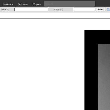
Главная
Авторы
Форум
логин:
пароль:
Н