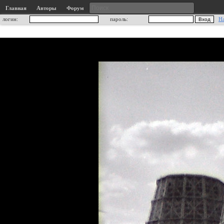
Главная
Авторы
Форум
логин:
пароль:
Н