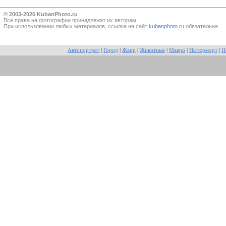
© 2003-2026 KubanPhoto.ru
Все прaва на фотографии принадлежат их авторам.
При использовании любых материалов, ссылка на сайт
kubanphoto.ru
обязательна.
Автопортрет
|
Город
|
Жанр
|
Животные
|
Макро
|
Натюрморт
|
П