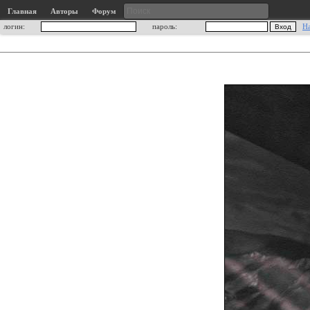
Главная
Авторы
Форум
логин:
пароль:
Н