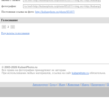
иконка с сылкой:
фотография:
Постоянная ссылка на фото:
http://kubanphoto.ru/photo/65107/
Голосование
+
2
–
Результаты голосования
© 2003-2026 KubanPhoto.ru
Все прaва на фотографии принадлежат их авторам.
При использовании любых материалов, ссылка на сайт
kubanphoto.ru
обязательна.
Автопортрет
|
Город
|
Жанр
|
Животные
|
Макро
|
Натюрморт
|
П