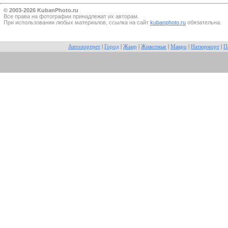
© 2003-2026 KubanPhoto.ru
Все прaва на фотографии принадлежат их авторам.
При использовании любых материалов, ссылка на сайт
kubanphoto.ru
обязательна.
Автопортрет
|
Город
|
Жанр
|
Животные
|
Макро
|
Натюрморт
|
П