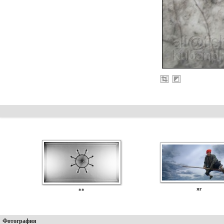
яг
**
Фотография