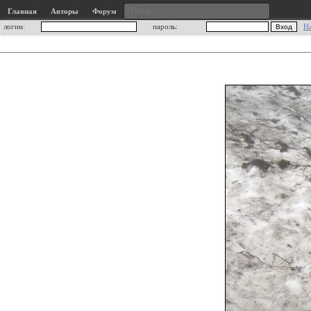
Главная
Авторы
Форум
логин:
пароль:
Н