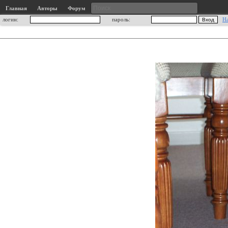
Главная
Авторы
Форум
логин:
пароль:
Н