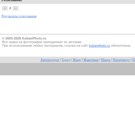
Голосование
+
0
–
Результаты голосования
© 2003-2026 KubanPhoto.ru
Все прaва на фотографии принадлежат их авторам.
При использовании любых материалов, ссылка на сайт
kubanphoto.ru
обязательна.
Автопортрет
|
Город
|
Жанр
|
Животные
|
Макро
|
Натюрморт
|
П