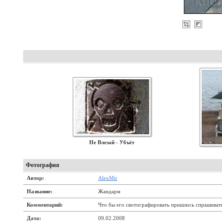
Не Влезай - Убъёт
Фотография
Автор:
AlexMir
Название:
Жандарм
Комментарий:
Что бы его свотографировать пришлось спрашиват
Дата:
09.02.2008