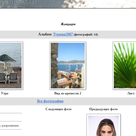
Жандарм
Альбом:
Турция2007
(фотографий: 14)
Утро
Вид из крепости 2
Лист
Все фотографии
Следующее фото
Предыдущее фото
ь разрешение.