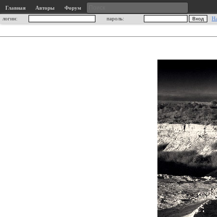
Главная
Авторы
Форум
логин:
пароль:
Н