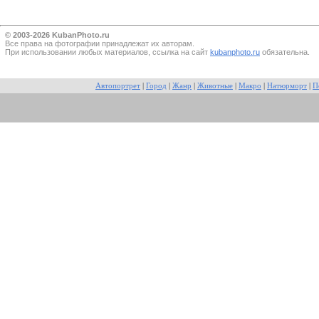
© 2003-2026 KubanPhoto.ru
Все прaва на фотографии принадлежат их авторам.
При использовании любых материалов, ссылка на сайт
kubanphoto.ru
обязательна.
Автопортрет
|
Город
|
Жанр
|
Животные
|
Макро
|
Натюрморт
|
П