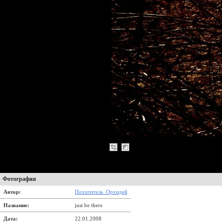
Фотография
Автор:
Похититель_Орхидей
Название:
just be there
Дата:
22.01.2008