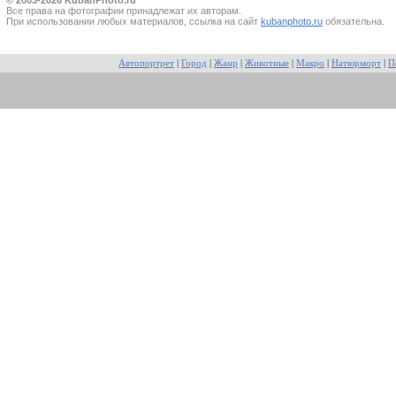
Все прaва на фотографии принадлежат их авторам.
При использовании любых материалов, ссылка на сайт
kubanphoto.ru
обязательна.
Автопортрет
|
Город
|
Жанр
|
Животные
|
Макро
|
Натюрморт
|
П