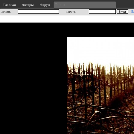
Главная
Авторы
Форум
логин:
пароль:
Н