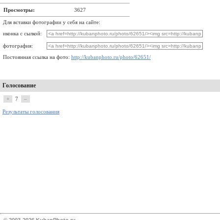
Просмотры:
3627
Для вставки фотографии у себя на сайте:
иконка с сылкой:
фотография:
Постоянная ссылка на фото:
http://kubanphoto.ru/photo/62651/
Голосование
+
7
–
Результаты голосования
© 2003-2026 KubanPhoto.ru