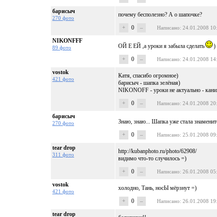
барисыч
почему бесполезно? А о шапочке?
270 фото
+
0
–
Написано
: 24.01.2008 10
NIKONFFF
ОЙ Е ЕЙ ,а уроки я забыла сделать
)
89 фото
+
0
–
Написано
: 24.01.2008 14
vostok
Катя, спасибо огромное)
421 фото
барисыч - шапка зелёная)
NIKONOFF - уроки не актуально - кани
+
0
–
Написано
: 24.01.2008 20
барисыч
Знаю, знаю... Шапка уже стала знамени
270 фото
+
0
–
Написано
: 25.01.2008 09
tear drop
http://kubanphoto.ru/photo/62908/
311 фото
видимо что-то случилось =)
+
0
–
Написано
: 26.01.2008 05
vostok
холодно, Тань, носЫ мёрзнут =)
421 фото
+
0
–
Написано
: 26.01.2008 19
tear drop