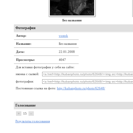
Без названия
Фотография
Автор:
vostok
Название:
Без названия
Дата:
22.01.2008
Просмотры:
4047
Для вставки фотографии у себя на сайте:
иконка с сылкой:
фотография:
Постоянная ссылка на фото:
http://kubanphoto.ru/photo/62648/
Голосование
+
15
–
Результаты голосования