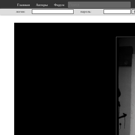
Главная
Авторы
Форум
логин:
пароль: