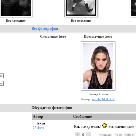
Без названия
Без названия
Все фотографии
Следующее фото
Предыдущее фото
Взгляд Силы
Автор:
art 16 (М.А.Т.Э)
Обсуждение фотографии
Автор
Сообщение
__Iskra
Как всегда очень!
Бесполезно даже ч
37 фото
+
0
–
Написано
: 23.01.2008 19