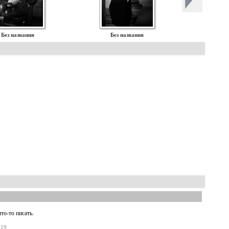
Без названия
Без названия
то-то писать.
:19