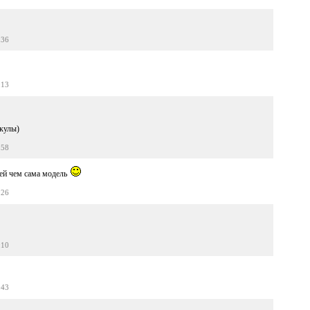
:36
:13
кулы)
:58
тей чем сама модель
:26
:10
:43