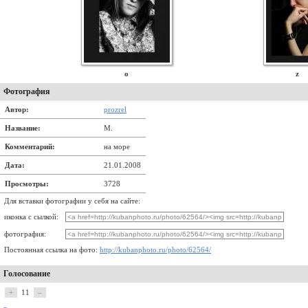
o
z
Фотография
Автор:
prozrel
Название:
М.
Комментарий:
на море
Дата:
21.01.2008
Просмотры:
3728
Для вставки фотографии у себя на сайте:
иконка с сылкой:
фотография:
Постоянная ссылка на фото:
http://kubanphoto.ru/photo/62564/
Голосование
+
11
–