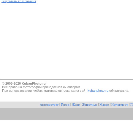
Результаты голосования
© 2003-2026 KubanPhoto.ru
Все прaва на фотографии принадлежат их авторам.
При использовании любых материалов, ссылка на сайт
kubanphoto.ru
обязательна.
Автопортрет
|
Город
|
Жанр
|
Животные
|
Макро
|
Натюрморт
|
П