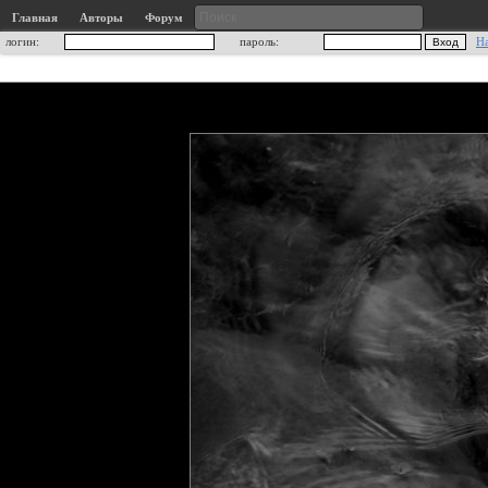
Главная
Авторы
Форум
логин:
пароль:
Н