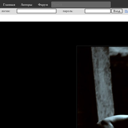
Главная
Авторы
Форум
логин:
пароль:
Н