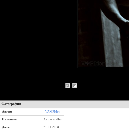
Фотография
Автор:
_VAMPIdor_
Название:
As the soldier
Дата:
21.01.2008