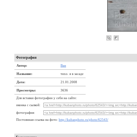
Фотография
Автор:
Ван
Название:
тихо. я в засаде
Дата:
21.01.2008
Просмотры:
3636
Для вставки фотографии у себя на сайте:
иконка с сылкой:
фотография:
Постоянная ссылка на фото:
http://kubanphoto.ru/photo/62543/