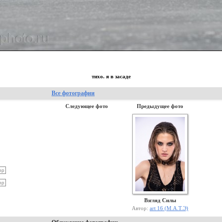
тихо. я в засаде
Все фотографии
Следующее фото
Предыдущее фото
Взгляд Силы
Автор:
art 16 (М.А.Т.Э)