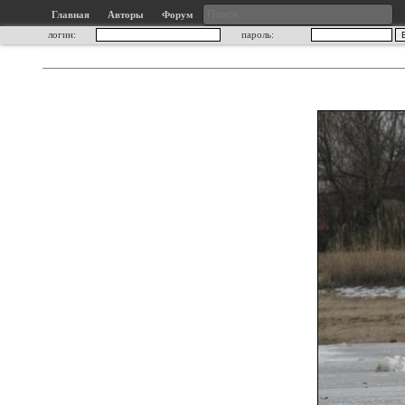
Главная
Авторы
Форум
логин:
пароль: