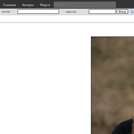
Главная
Авторы
Форум
логин:
пароль:
Н