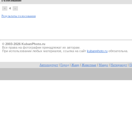
Голосование
+
4
–
Результаты голосования
© 2003-2026 KubanPhoto.ru
Все прaва на фотографии принадлежат их авторам.
При использовании любых материалов, ссылка на сайт
kubanphoto.ru
обязательна.
Автопортрет
|
Город
|
Жанр
|
Животные
|
Макро
|
Натюрморт
|
П