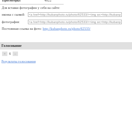
Просмотры:
4022
Для вставки фотографии у себя на сайте:
иконка с сылкой:
фотография:
Постоянная ссылка на фото:
http://kubanphoto.ru/photo/62533/
Голосование
+
6
–
Результаты голосования