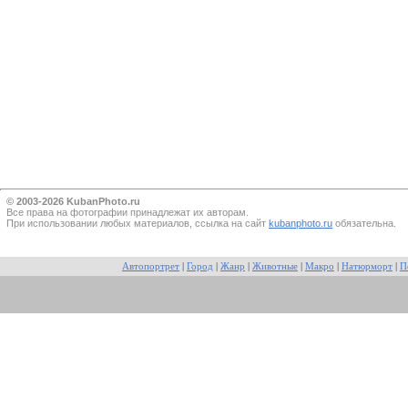
© 2003-2026 KubanPhoto.ru
Все прaва на фотографии принадлежат их авторам.
При использовании любых материалов, ссылка на сайт
kubanphoto.ru
обязательна.
Автопортрет
|
Город
|
Жанр
|
Животные
|
Макро
|
Натюрморт
|
П