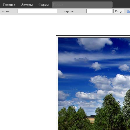
Главная
Авторы
Форум
логин:
пароль:
Н