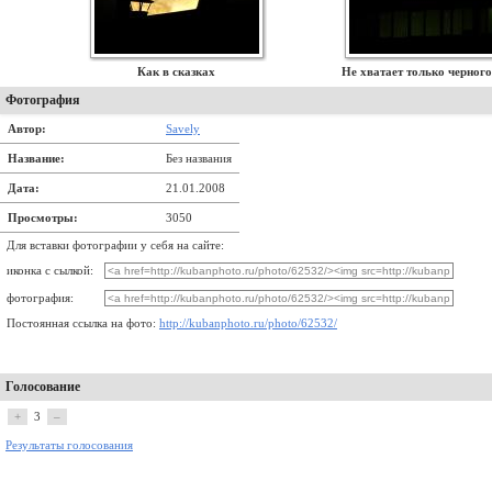
Как в сказках
Не хватает только черного
Фотография
Автор:
Savely
Название:
Без названия
Дата:
21.01.2008
Просмотры:
3050
Для вставки фотографии у себя на сайте:
иконка с сылкой:
фотография:
Постоянная ссылка на фото:
http://kubanphoto.ru/photo/62532/
Голосование
+
3
–
Результаты голосования