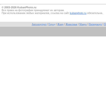
© 2003-2026 KubanPhoto.ru
Все прaва на фотографии принадлежат их авторам.
При использовании любых материалов, ссылка на сайт
kubanphoto.ru
обязательна.
Автопортрет
|
Город
|
Жанр
|
Животные
|
Макро
|
Натюрморт
|
П