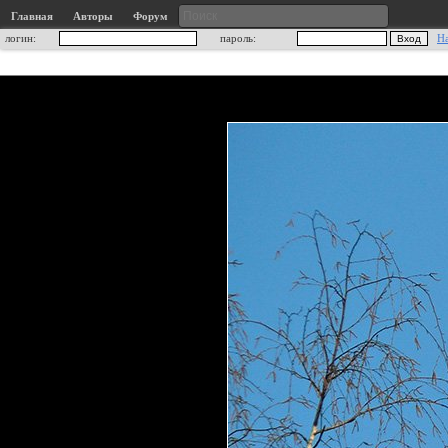
Главная
Авторы
Форум
логин:
пароль:
Н