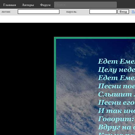
Главная
Авторы
Форум
логин:
пароль:
Н