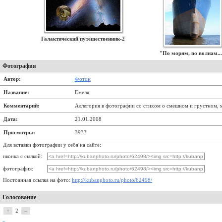
Галактический путешественник-2
"По морям, по волнам..
Фотография
Автор:
Фотон
Название:
Емеля
Комментарий:
Аллегория в фотографии со стихом о смешном и грустном, м
Дата:
21.01.2008
Просмотры:
3933
Для вставки фотографии у себя на сайте:
иконка с сылкой:
фотография:
Постоянная ссылка на фото:
http://kubanphoto.ru/photo/62498/
Голосование
+
2
–