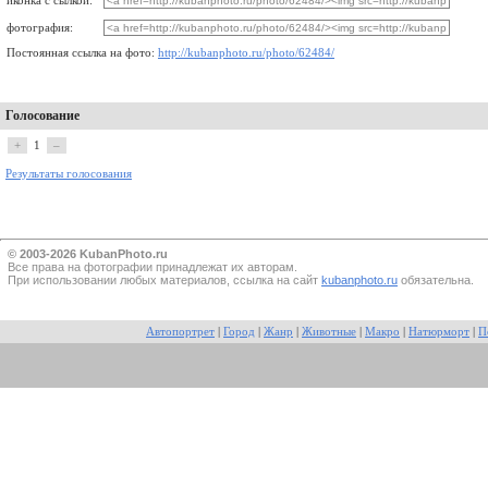
иконка с сылкой:
фотография:
Постоянная ссылка на фото:
http://kubanphoto.ru/photo/62484/
Голосование
+
1
–
Результаты голосования
© 2003-2026 KubanPhoto.ru
Все прaва на фотографии принадлежат их авторам.
При использовании любых материалов, ссылка на сайт
kubanphoto.ru
обязательна.
Автопортрет
|
Город
|
Жанр
|
Животные
|
Макро
|
Натюрморт
|
П