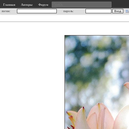
Главная
Авторы
Форум
логин:
пароль:
Н