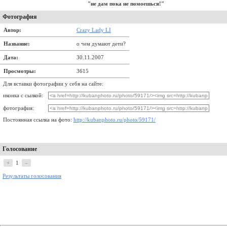
"не дам пока не помоешься!"
Фотография
Автор:
Crazy Lady LI
Название:
о чем думают дети?
Дата:
30.11.2007
Просмотры:
3615
Для вставки фотографии у себя на сайте:
иконка с сылкой:
фотография:
Постоянная ссылка на фото:
http://kubanphoto.ru/photo/59171/
Голосование
+
1
–
Результаты голосования