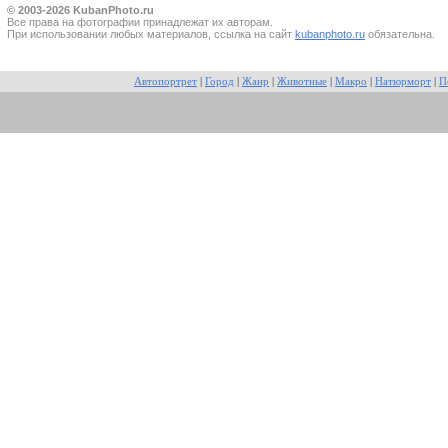
© 2003-2026 KubanPhoto.ru
Все прaва на фотографии принадлежат их авторам.
При использовании любых материалов, ссылка на сайт
kubanphoto.ru
обязательна.
Автопортрет
|
Город
|
Жанр
|
Животные
|
Макро
|
Натюрморт
|
П