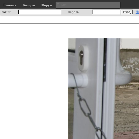
Главная
Авторы
Форум
логин:
пароль:
Н