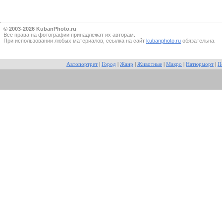
© 2003-2026 KubanPhoto.ru
Все прaва на фотографии принадлежат их авторам.
При использовании любых материалов, ссылка на сайт
kubanphoto.ru
обязательна.
Автопортрет
|
Город
|
Жанр
|
Животные
|
Макро
|
Натюрморт
|
П