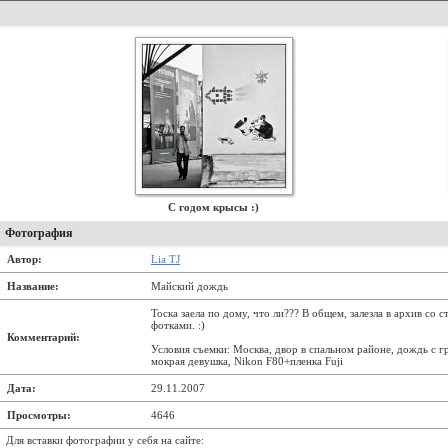
С годом крысы :)
Фотография
Автор:
Lia TJ
Название:
Майский дождь
Тоска заела по дому, что ли??? В общем, залезла в архив со 
фотками. :)
Комментарий:
Условия съемки: Москва, двор в спальном районе, дождь с г
мокрая девушка, Nikon F80+пленка Fuji
Дата:
29.11.2007
Просмотры:
4646
Для вставки фотографии у себя на сайте: