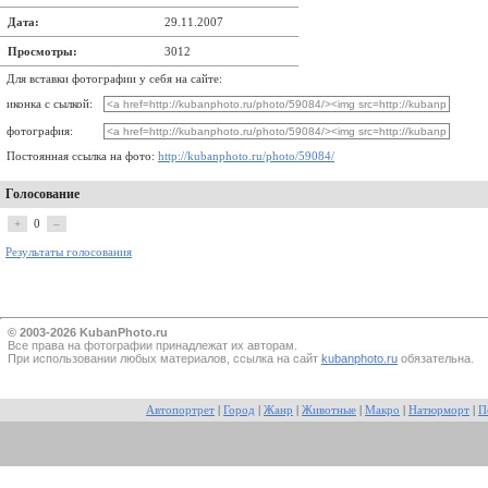
Дата:
29.11.2007
Просмотры:
3012
Для вставки фотографии у себя на сайте:
иконка с сылкой:
фотография:
Постоянная ссылка на фото:
http://kubanphoto.ru/photo/59084/
Голосование
+
0
–
Результаты голосования
© 2003-2026 KubanPhoto.ru
Все прaва на фотографии принадлежат их авторам.
При использовании любых материалов, ссылка на сайт
kubanphoto.ru
обязательна.
Автопортрет
|
Город
|
Жанр
|
Животные
|
Макро
|
Натюрморт
|
П