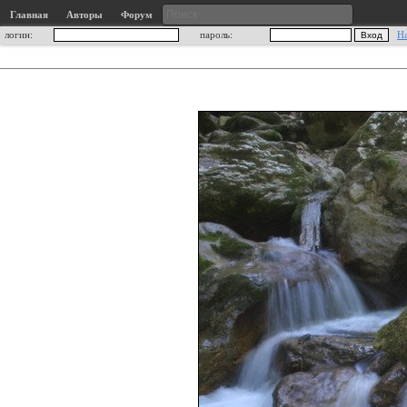
Главная
Авторы
Форум
логин:
пароль:
Н