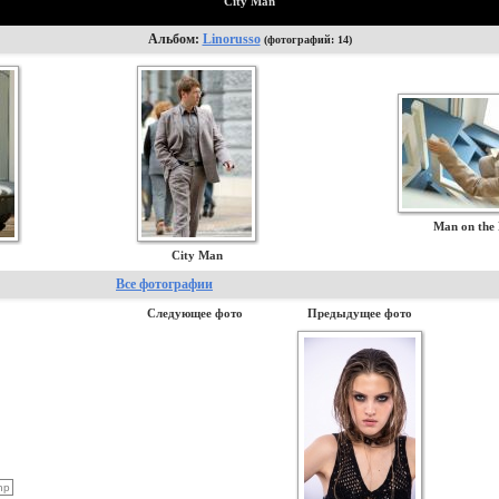
City Man
Альбом:
Linorusso
(фотографий: 14)
Man on the
City Man
Все фотографии
Следующее фото
Предыдущее фото