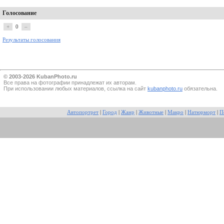
Голосование
+
0
–
Результаты голосования
© 2003-2026 KubanPhoto.ru
Все прaва на фотографии принадлежат их авторам.
При использовании любых материалов, ссылка на сайт
kubanphoto.ru
обязательна.
Автопортрет
|
Город
|
Жанр
|
Животные
|
Макро
|
Натюрморт
|
П