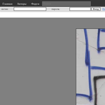
Главная
Авторы
Форум
логин:
пароль:
Н