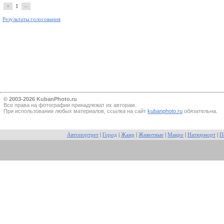
+
1
–
Результаты голосования
© 2003-2026 KubanPhoto.ru
Все прaва на фотографии принадлежат их авторам.
При использовании любых материалов, ссылка на сайт
kubanphoto.ru
обязательна.
Автопортрет
|
Город
|
Жанр
|
Животные
|
Макро
|
Натюрморт
|
П