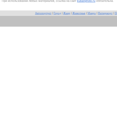
При использовании любых материалов, ссылка на сайт
kubanphoto.ru
обязательна.
Автопортрет
|
Город
|
Жанр
|
Животные
|
Макро
|
Натюрморт
|
П