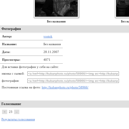
Без названия
Без н
Фотография
Автор:
vostok
Название:
Без названия
Дата:
28.11.2007
Просмотры:
4071
Для вставки фотографии у себя на сайте:
иконка с сылкой:
фотография:
Постоянная ссылка на фото:
http://kubanphoto.ru/photo/58966/
Голосование
+
23
–
Результаты голосования