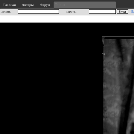
Главная
Авторы
Форум
логин:
пароль:
Н