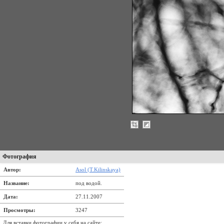
Фотография
Автор:
Asol (T.Kilinskaya)
Название:
под водой.
Дата:
27.11.2007
Просмотры:
3247
Для вставки фотографии у себя на сайте: