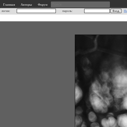
Главная
Авторы
Форум
логин:
пароль:
Н