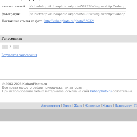
иконка с сылкой:
фотография:
Постоянная ссылка на фото:
http://kubanphoto.ru/photo/58932/
Голосование
+
2
–
Результаты голосования
© 2003-2026 KubanPhoto.ru
Все прaва на фотографии принадлежат их авторам.
При использовании любых материалов, ссылка на сайт
kubanphoto.ru
обязательна.
Автопортрет
|
Город
|
Жанр
|
Животные
|
Макро
|
Натюрморт
|
П