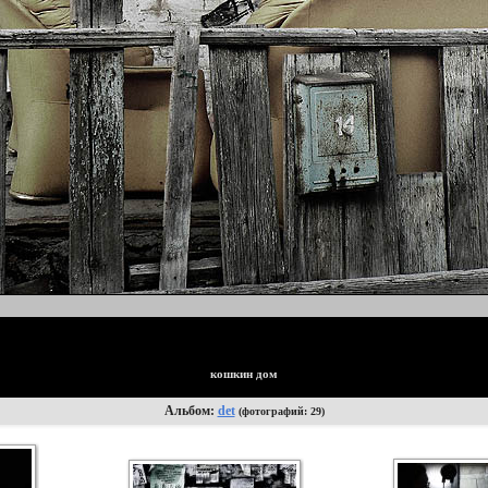
кошкин дом
Альбом:
det
(фотографий: 29)