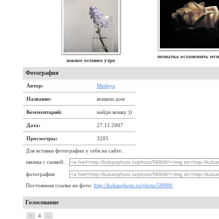
попытка остановить мгн
южное осеннее утро
Фотография
Автор:
Medeya
Название:
кошкин дом
Комментарий:
найди кошку ))
Дата:
27.11.2007
Просмотры:
3205
Для вставки фотографии у себя на сайте:
иконка с сылкой:
фотография:
Постоянная ссылка на фото:
http://kubanphoto.ru/photo/58908/
Голосование
+
4
–