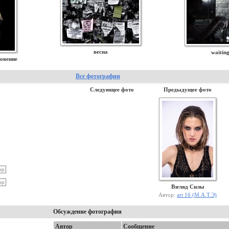
весна
waiting
овение
Все фотографии
Следующее фото
Предыдущее фото
Взгляд Силы
Автор:
art 16 (М.А.Т.Э)
Обсуждение фотографии
Автор
Сообщение