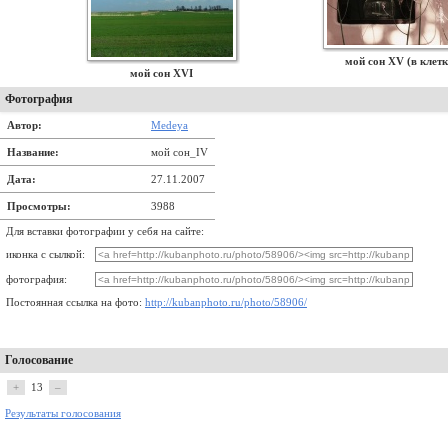
мой сон XV (в клетк
мой сон XVI
Фотография
Автор:
Medeya
Название:
мой сон_IV
Дата:
27.11.2007
Просмотры:
3988
Для вставки фотографии у себя на сайте:
иконка с сылкой:
фотография:
Постоянная ссылка на фото:
http://kubanphoto.ru/photo/58906/
Голосование
+
13
–
Результаты голосования