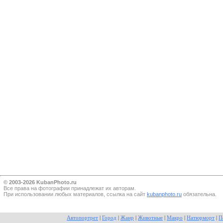
© 2003-2026 KubanPhoto.ru
Все прaва на фотографии принадлежат их авторам.
При использовании любых материалов, ссылка на сайт
kubanphoto.ru
обязательна.
Автопортрет
|
Город
|
Жанр
|
Животные
|
Макро
|
Натюрморт
|
П