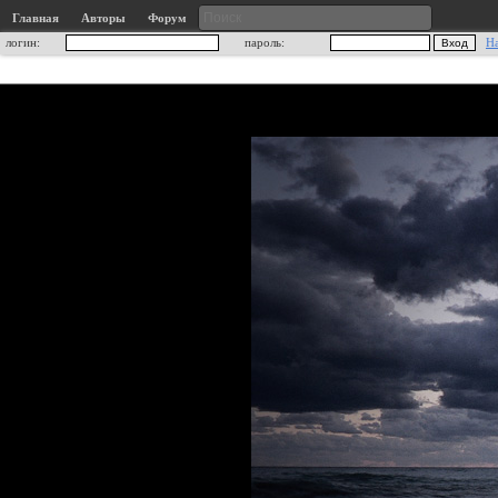
Главная
Авторы
Форум
логин:
пароль:
Н