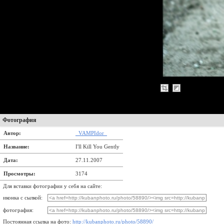
Фотография
Автор:
_VAMPIdor_
Название:
I'll Kill You Gently
Дата:
27.11.2007
Просмотры:
3174
Для вставки фотографии у себя на сайте:
иконка с сылкой:
фотография:
Постоянная ссылка на фото:
http://kubanphoto.ru/photo/58890/