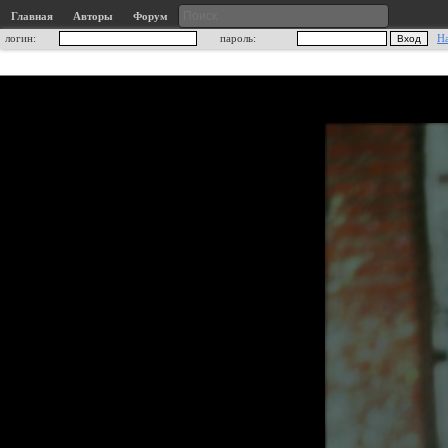
Главная
Авторы
Форум
логин:
пароль:
Н