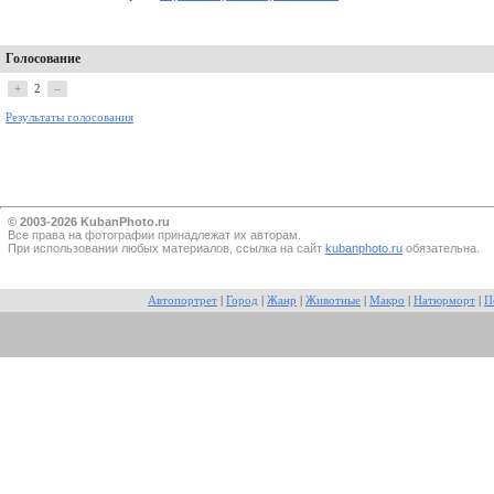
Голосование
+
2
–
Результаты голосования
© 2003-2026 KubanPhoto.ru
Все прaва на фотографии принадлежат их авторам.
При использовании любых материалов, ссылка на сайт
kubanphoto.ru
обязательна.
Автопортрет
|
Город
|
Жанр
|
Животные
|
Макро
|
Натюрморт
|
П