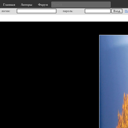
Главная
Авторы
Форум
логин:
пароль:
Н