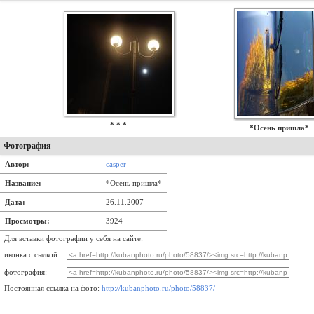
* * *
*Осень пришла*
Фотография
Автор:
casper
Название:
*Осень пришла*
Дата:
26.11.2007
Просмотры:
3924
Для вставки фотографии у себя на сайте:
иконка с сылкой:
фотография:
Постоянная ссылка на фото:
http://kubanphoto.ru/photo/58837/