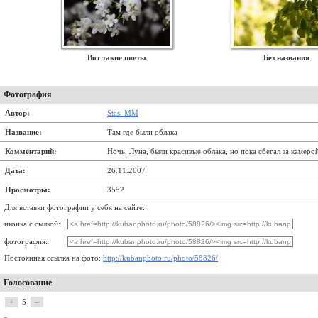
Вот такие цветы
Без названия
Фотография
Автор:
Stas_MM
Название:
Там где были облака
Комментарий:
Ночь, Луна, были красивые облака, но пока сбегал за камеро
Дата:
26.11.2007
Просмотры:
3552
Для вставки фотографии у себя на сайте:
иконка с сылкой:
фотография:
Постоянная ссылка на фото:
http://kubanphoto.ru/photo/58826/
Голосование
+
5
–