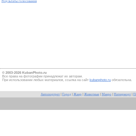
Результаты голосования
© 2003-2026 KubanPhoto.ru
Все прaва на фотографии принадлежат их авторам.
При использовании любых материалов, ссылка на сайт
kubanphoto.ru
обязательна.
Автопортрет
|
Город
|
Жанр
|
Животные
|
Макро
|
Натюрморт
|
П