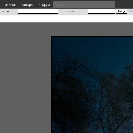
Главная
Авторы
Форум
логин:
пароль:
Н