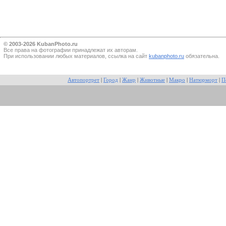
© 2003-2026 KubanPhoto.ru
Все прaва на фотографии принадлежат их авторам.
При использовании любых материалов, ссылка на сайт
kubanphoto.ru
обязательна.
Автопортрет
|
Город
|
Жанр
|
Животные
|
Макро
|
Натюрморт
|
П