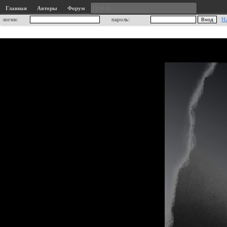
Главная
Авторы
Форум
логин:
пароль:
Н