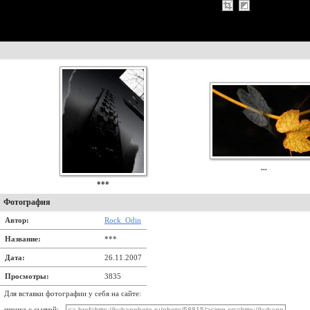
...
***
Фотография
Автор:
Rock_Odin
Название:
***
Дата:
26.11.2007
Просмотры:
3835
Для вставки фотографии у себя на сайте:
иконка с сылкой: