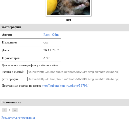
сям
Фотография
Автор:
Rock_Odin
Название:
сям
Дата:
26.11.2007
Просмотры:
3706
Для вставки фотографии у себя на сайте:
иконка с сылкой:
фотография:
Постоянная ссылка на фото:
http://kubanphoto.ru/photo/58793/
Голосование
+
1
–
Результаты голосования