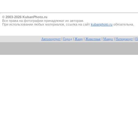
© 2003-2026 KubanPhoto.ru
Все прaва на фотографии принадлежат их авторам.
При использовании любых материалов, ссылка на сайт
kubanphoto.ru
обязательна.
Автопортрет
|
Город
|
Жанр
|
Животные
|
Макро
|
Натюрморт
|
П