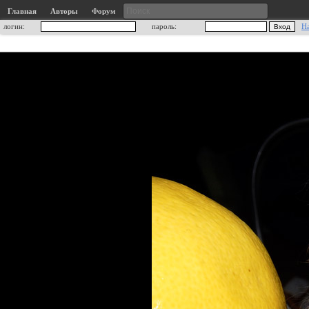
Главная
Авторы
Форум
логин:
пароль:
Н