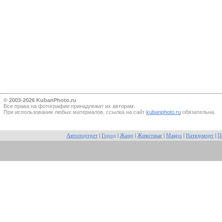
© 2003-2026 KubanPhoto.ru
Все прaва на фотографии принадлежат их авторам.
При использовании любых материалов, ссылка на сайт
kubanphoto.ru
обязательна.
Автопортрет
|
Город
|
Жанр
|
Животные
|
Макро
|
Натюрморт
|
П