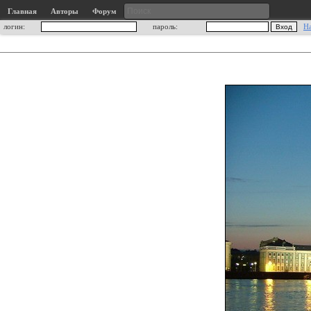
Главная
Авторы
Форум
логин:
пароль:
Н