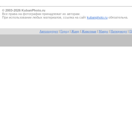
© 2003-2026 KubanPhoto.ru
Все прaва на фотографии принадлежат их авторам.
При использовании любых материалов, ссылка на сайт
kubanphoto.ru
обязательна.
Автопортрет
|
Город
|
Жанр
|
Животные
|
Макро
|
Натюрморт
|
П