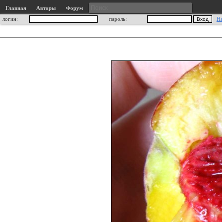
Главная
Авторы
Форум
логин:
пароль:
Н