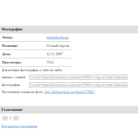
Фотография
Автор:
solnishkoAnuta
Название:
Сочный персик
Дата:
12.11.2007
Просмотры:
7515
Для вставки фотографии у себя на сайте:
иконка с сылкой:
фотография:
Постоянная ссылка на фото:
http://kubanphoto.ru/photo/57982/
Голосование
+
1
–
Результаты голосования