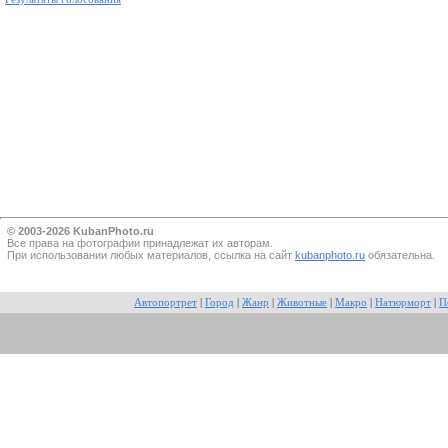
© 2003-2026 KubanPhoto.ru
Все прaва на фотографии принадлежат их авторам.
При использовании любых материалов, ссылка на сайт
kubanphoto.ru
обязательна.
Автопортрет
|
Город
|
Жанр
|
Животные
|
Макро
|
Натюрморт
|
П