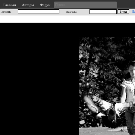
Главная
Авторы
Форум
логин:
пароль:
Н