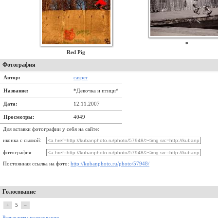
*
Red Pig
Фотография
Автор:
casper
Название:
*Девочка и птици*
Дата:
12.11.2007
Просмотры:
4049
Для вставки фотографии у себя на сайте:
иконка с сылкой:
фотография:
Постоянная ссылка на фото:
http://kubanphoto.ru/photo/57948/
Голосование
+
5
–
Результаты голосования