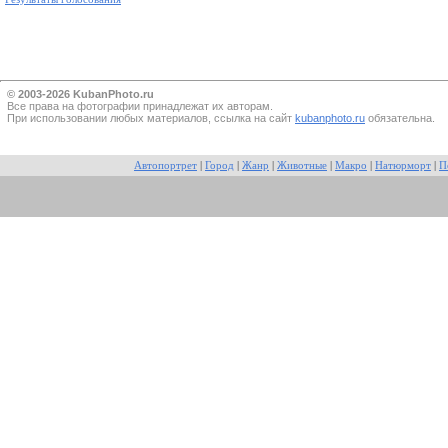
© 2003-2026 KubanPhoto.ru
Все прaва на фотографии принадлежат их авторам.
При использовании любых материалов, ссылка на сайт
kubanphoto.ru
обязательна.
Автопортрет
|
Город
|
Жанр
|
Животные
|
Макро
|
Натюрморт
|
П