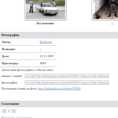
Без названия
...
Фотография
Автор:
Kolobrod
Название:
...
Дата:
12.11.2007
Просмотры:
4084
Для вставки фотографии у себя на сайте:
иконка с сылкой:
фотография:
Постоянная ссылка на фото:
http://kubanphoto.ru/photo/57935/
Голосование
+
2
–
Результаты голосования