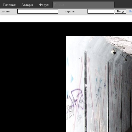
Главная
Авторы
Форум
логин:
пароль:
Н