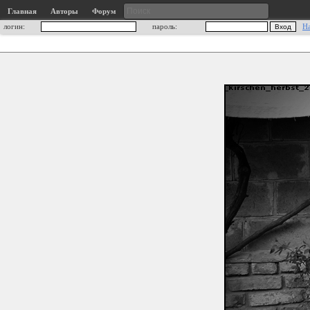
Главная
Авторы
Форум
логин:
пароль:
Н