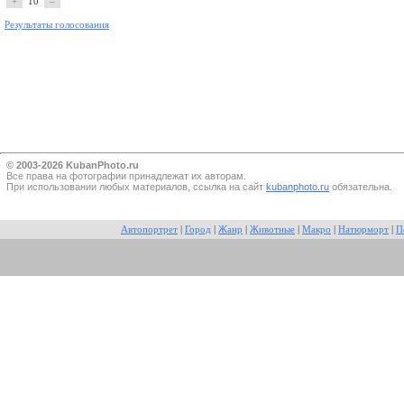
+
10
–
Результаты голосования
© 2003-2026 KubanPhoto.ru
Все прaва на фотографии принадлежат их авторам.
При использовании любых материалов, ссылка на сайт
kubanphoto.ru
обязательна.
Автопортрет
|
Город
|
Жанр
|
Животные
|
Макро
|
Натюрморт
|
П