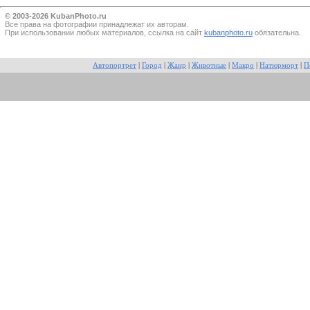
© 2003-2026 KubanPhoto.ru
Все прaва на фотографии принадлежат их авторам.
При использовании любых материалов, ссылка на сайт
kubanphoto.ru
обязательна.
Автопортрет
|
Город
|
Жанр
|
Животные
|
Макро
|
Натюрморт
|
П