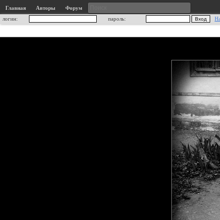
Главная
Авторы
Форум
логин:
пароль:
Н