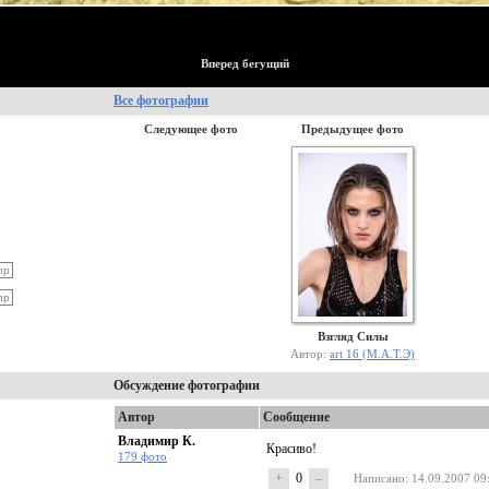
Вперед бегущий
Все фотографии
Следующее фото
Предыдущее фото
Взгляд Силы
Автор:
art 16 (М.А.Т.Э)
Обсуждение фотографии
Автор
Сообщение
Владимир К.
Красиво!
179 фото
+
0
–
Написано
: 14.09.2007 09