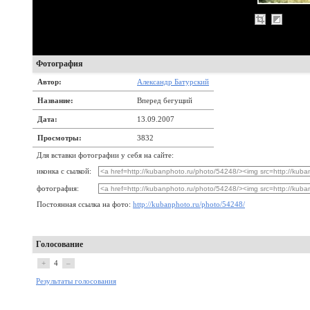
Фотография
Автор:
Александр Батурский
Название:
Вперед бегущий
Дата:
13.09.2007
Просмотры:
3832
Для вставки фотографии у себя на сайте:
иконка с сылкой:
фотография:
Постоянная ссылка на фото:
http://kubanphoto.ru/photo/54248/
Голосование
+
4
–
Результаты голосования