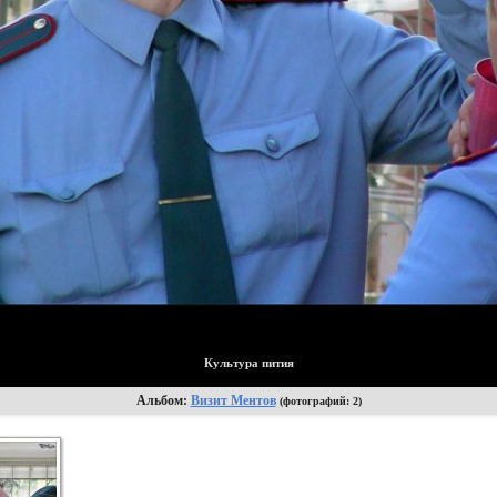
Культура пития
Альбом:
Визит Ментов
(фотографий: 2)