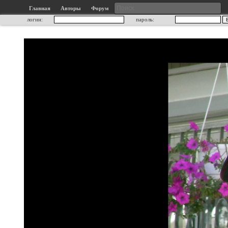
Главная
Авторы
Форум
логин:
пароль: