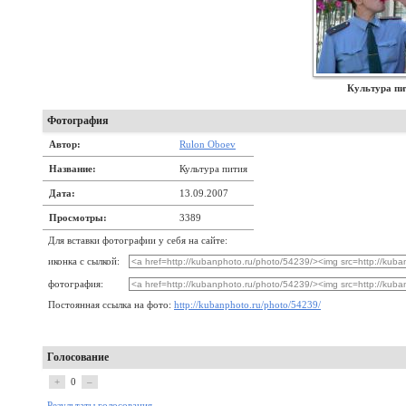
Культура пи
Фотография
Автор:
Rulon Oboev
Название:
Культура пития
Дата:
13.09.2007
Просмотры:
3389
Для вставки фотографии у себя на сайте:
иконка с сылкой:
фотография:
Постоянная ссылка на фото:
http://kubanphoto.ru/photo/54239/
Голосование
+
0
–
Результаты голосования