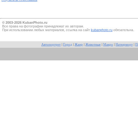
© 2003-2026 KubanPhoto.ru
Все прaва на фотографии принадлежат их авторам.
При использовании любых материалов, ссылка на сайт
kubanphoto.ru
обязательна.
Автопортрет
|
Город
|
Жанр
|
Животные
|
Макро
|
Натюрморт
|
П