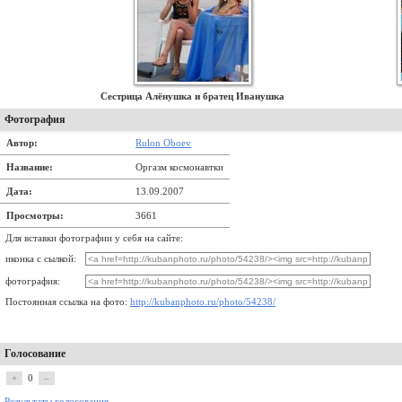
Сестрица Алёнушка и братец Иванушка
Фотография
Автор:
Rulon Oboev
Название:
Оргазм космонавтки
Дата:
13.09.2007
Просмотры:
3661
Для вставки фотографии у себя на сайте:
иконка с сылкой:
фотография:
Постоянная ссылка на фото:
http://kubanphoto.ru/photo/54238/
Голосование
+
0
–
Результаты голосования