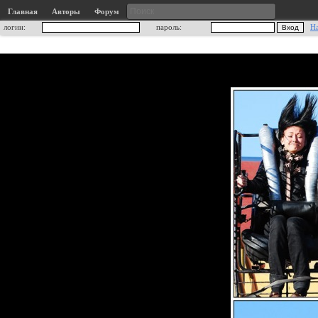
Главная
Авторы
Форум
логин:
пароль:
Н