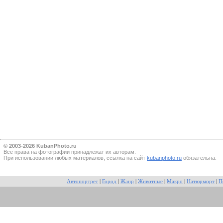
© 2003-2026 KubanPhoto.ru
Все прaва на фотографии принадлежат их авторам.
При использовании любых материалов, ссылка на сайт
kubanphoto.ru
обязательна.
Автопортрет
|
Город
|
Жанр
|
Животные
|
Макро
|
Натюрморт
|
П