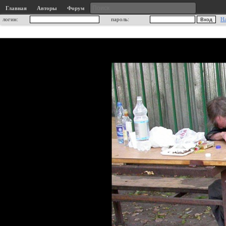
Главная
Авторы
Форум
логин:
пароль:
Н