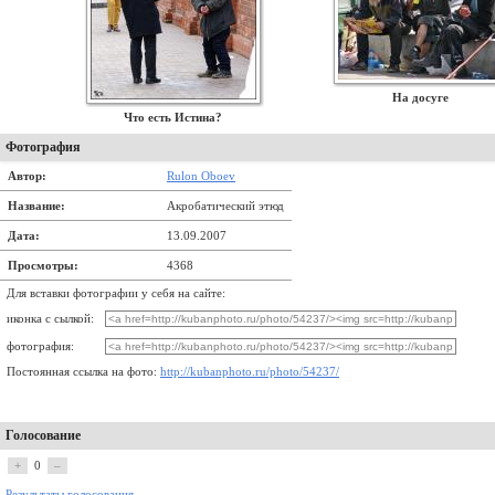
На досуге
Что есть Истина?
Фотография
Автор:
Rulon Oboev
Название:
Акробатический этюд
Дата:
13.09.2007
Просмотры:
4368
Для вставки фотографии у себя на сайте:
иконка с сылкой:
фотография:
Постоянная ссылка на фото:
http://kubanphoto.ru/photo/54237/
Голосование
+
0
–
Результаты голосования