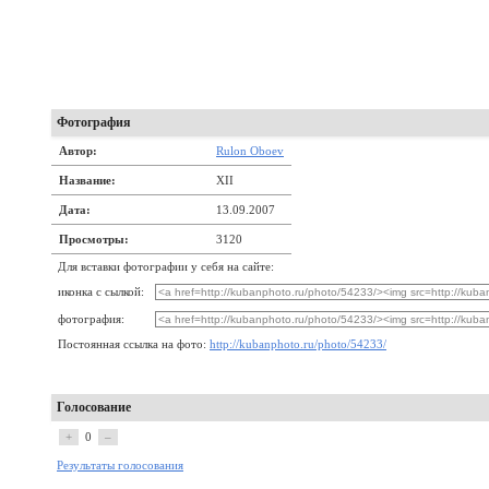
Фотография
Автор:
Rulon Oboev
Название:
XII
Дата:
13.09.2007
Просмотры:
3120
Для вставки фотографии у себя на сайте:
иконка с сылкой:
фотография:
Постоянная ссылка на фото:
http://kubanphoto.ru/photo/54233/
Голосование
+
0
–
Результаты голосования