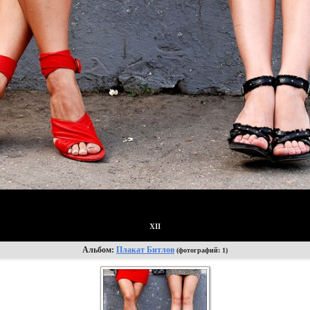
XII
Альбом:
Плакат Битлов
(фотографий: 1)