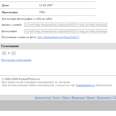
Дата:
12.09.2007
Просмотры:
7962
Для вставки фотографии у себя на сайте:
иконка с сылкой:
фотография:
Постоянная ссылка на фото:
http://kubanphoto.ru/photo/54227/
Голосование
+
0
–
Результаты голосования
© 2003-2026 KubanPhoto.ru
Все прaва на фотографии принадлежат их авторам.
При использовании любых материалов, ссылка на сайт
kubanphoto.ru
обязательна.
Автопортрет
|
Город
|
Жанр
|
Животные
|
Макро
|
Натюрморт
|
П