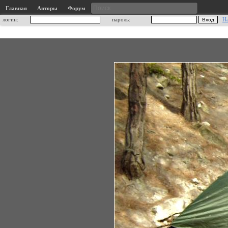
Главная
Авторы
Форум
логин:
пароль:
Н