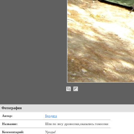
Фотография
Автор:
Бродяга
Название:
Шли по лесу дровосеки,оказались гомосеки
Комментарий:
Уроды!