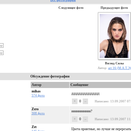
Все фотографии
Следующее фото
Предыдущее фото
Взгляд Силы
Автор:
art 16 (М.А.Т.Э)
Обсуждение фотографии
Автор
Сообщение
mihas
дддддддддддддддд
574 фото
+
0
–
Написано
: 13.09.2007 07
Zero
иииииииииии?
308 фото
+
0
–
Написано
: 13.09.2007 11
Zet
Цвета приятные, но лучше не перерезать