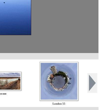
розия
London 55