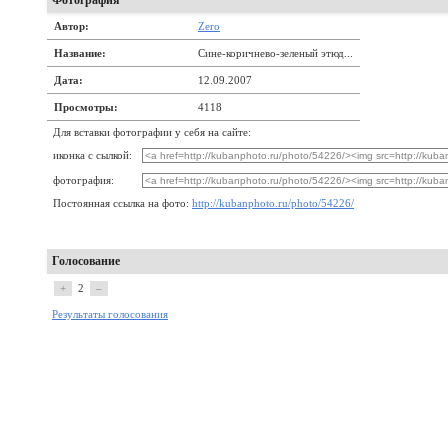
Фотография
Автор:
Zero
Название:
Сине-коричнево-зеленый этюд...
Дата:
12.09.2007
Просмотры:
4118
Для вставки фотографии у себя на сайте:
иконка с сылкой:
фотография:
Постоянная ссылка на фото:
http://kubanphoto.ru/photo/54226/
Голосование
+
2
–
Результаты голосования