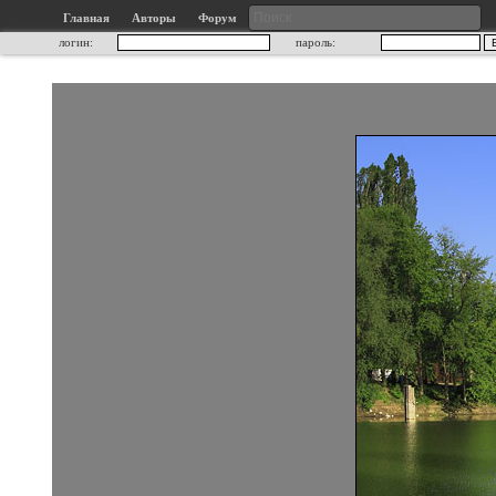
Главная
Авторы
Форум
логин:
пароль: