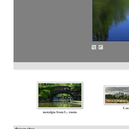
Сло
nostalgia from f... russia