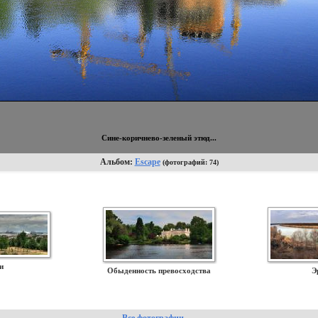
Сине-коричнево-зеленый этюд...
Альбом:
Escape
(фотографий: 74)
и
Обыденность превосходства
Э