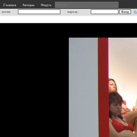
Главная
Авторы
Форум
логин:
пароль:
Н