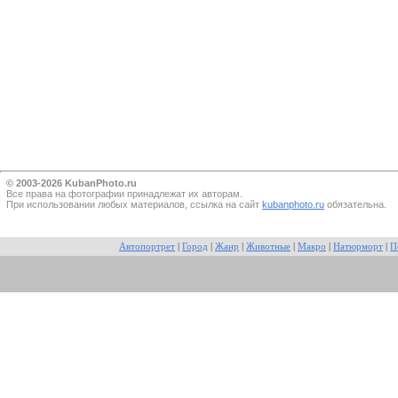
© 2003-2026 KubanPhoto.ru
Все прaва на фотографии принадлежат их авторам.
При использовании любых материалов, ссылка на сайт
kubanphoto.ru
обязательна.
Автопортрет
|
Город
|
Жанр
|
Животные
|
Макро
|
Натюрморт
|
П