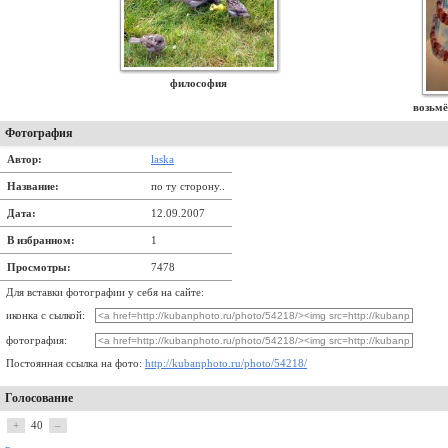
философия
возьмё
Фотография
Автор:
laska
Название:
по ту сторону..
Дата:
12.09.2007
В избранном:
1
Просмотры:
7478
Для вставки фотографии у себя на сайте:
иконка с сылкой:
фотография:
Постоянная ссылка на фото:
http://kubanphoto.ru/photo/54218/
Голосование
+
40
–