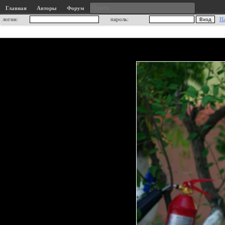
Главная
Авторы
Форум
логин:
пароль:
Н