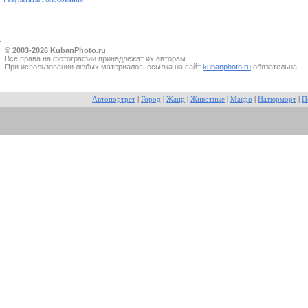
© 2003-2026 KubanPhoto.ru
Все прaва на фотографии принадлежат их авторам.
При использовании любых материалов, ссылка на сайт
kubanphoto.ru
обязательна.
Автопортрет
|
Город
|
Жанр
|
Животные
|
Макро
|
Натюрморт
|
П