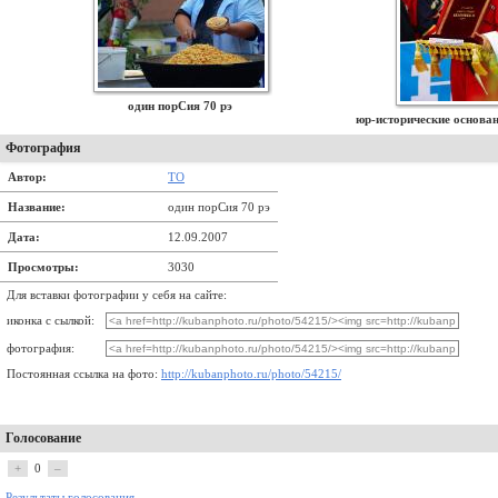
один порСия 70 рэ
юр-исторические основа
Фотография
Автор:
ТО
Название:
один порСия 70 рэ
Дата:
12.09.2007
Просмотры:
3030
Для вставки фотографии у себя на сайте:
иконка с сылкой:
фотография:
Постоянная ссылка на фото:
http://kubanphoto.ru/photo/54215/
Голосование
+
0
–
Результаты голосования