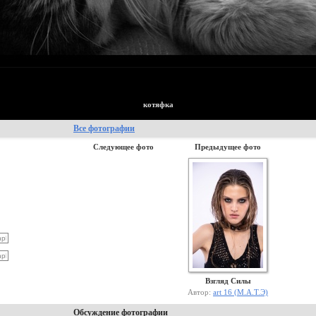
котяфка
Все фотографии
Следующее фото
Предыдущее фото
Взгляд Силы
Автор:
art 16 (М.А.Т.Э)
Обсуждение фотографии