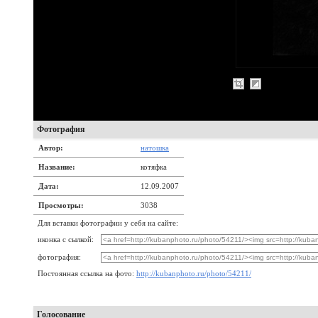
Фотография
Автор:
натошка
Название:
котяфка
Дата:
12.09.2007
Просмотры:
3038
Для вставки фотографии у себя на сайте:
иконка с сылкой:
фотография:
Постоянная ссылка на фото:
http://kubanphoto.ru/photo/54211/
Голосование